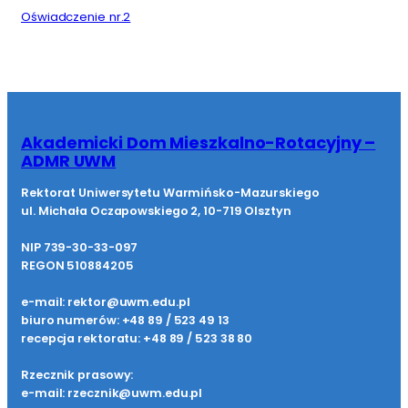
Oświadczenie nr.2
Akademicki Dom Mieszkalno-Rotacyjny –
ADMR UWM
Rektorat Uniwersytetu Warmińsko-Mazurskiego
ul. Michała Oczapowskiego 2, 10-719 Olsztyn
NIP 739-30-33-097
REGON 510884205
e-mail: rektor@uwm.edu.pl
biuro numerów: +48 89 / 523 49 13
recepcja rektoratu: +48 89 / 523 38 80
Rzecznik prasowy:
e-mail: rzecznik@uwm.edu.pl