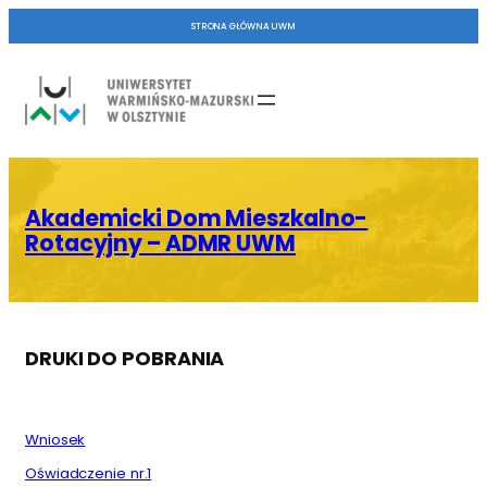
Skip
STRONA GŁÓWNA UWM
to
content
Akademicki Dom Mieszkalno-
Rotacyjny – ADMR UWM
DRUKI DO POBRANIA
Wniosek
Oświadczenie nr.1